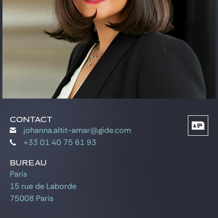
Gide Pro Bono et RSE
Blog Real Estate
Contact
CONTACT
johanna.altit-amar@gide.com
+33 01 40 75 61 93
BUREAU
Paris
15 rue de Laborde
75008 Paris