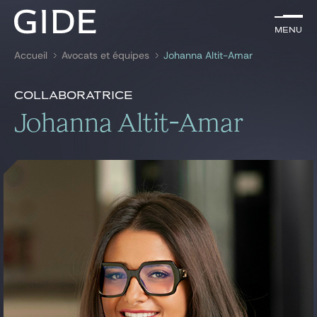
FR
Menu
Menu
Accueil
Avocats et équipes
Johanna Altit-Amar
Rechercher par
mots-clés
Présentation
Johanna Altit-Amar
Collaboratrice
Présentation
Johanna Altit-Amar
Avocats
News & insights
Expertises
Global
News & insights
Notre cabinet
Carrière