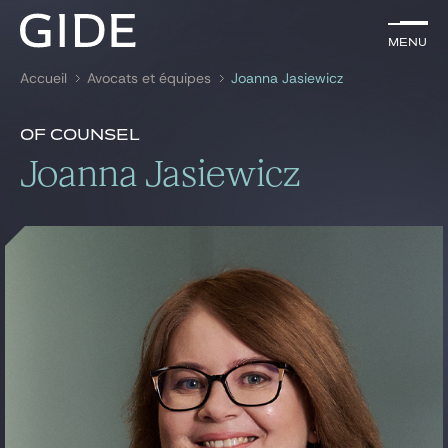
FR
Menu
Menu
Accueil
Avocats et équipes
Joanna Jasiewicz
Rechercher par
mots-clés
Présentation
Joanna Jasiewicz
Of Counsel
Présentation
Joanna Jasiewicz
Avocats
News & insights
Expertises
Global
News & insights
Notre cabinet
Carrière