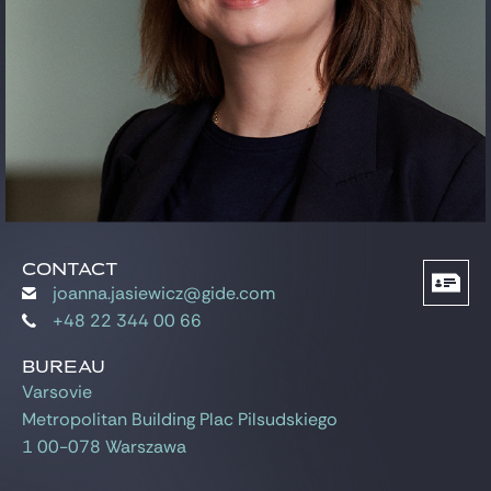
Gide Pro Bono et RSE
Blog Real Estate
Contact
CONTACT
joanna.jasiewicz@gide.com
+48 22 344 00 66
BUREAU
Varsovie
Metropolitan Building Plac Pilsudskiego
1 00-078 Warszawa