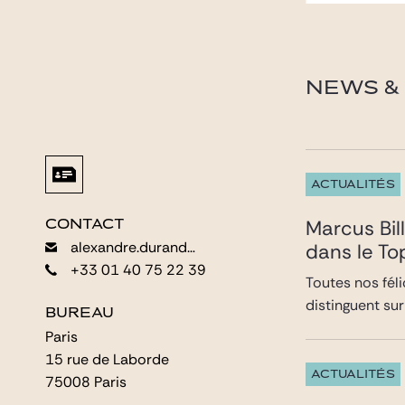
NEWS & 
ACTUALITÉS
Marcus Bi
CONTACT
CONTACT
alexandre.durand@gide.com
alexandre.durand@gide.com
dans le T
+33 01 40 75 22 39
+33 01 40 75 22 39
Toutes nos fél
distinguent sur
BUREAU
BUREAU
Paris
Paris
15 rue de Laborde
15 rue de Laborde
ACTUALITÉS
75008 Paris
75008 Paris