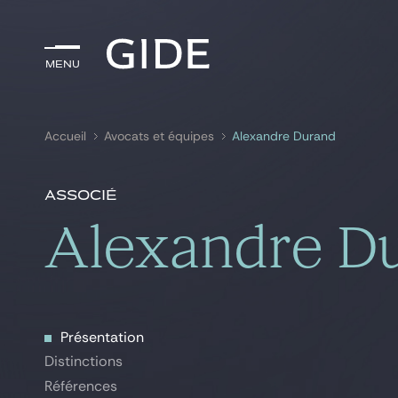
Menu
Menu
Accueil
Avocats et équipes
Alexandre Durand
Rechercher par
mots-clés
Associé
Alexandre D
Présentation
Présentation
Distinctions
Distinctions
Références
Références