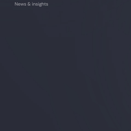
News & insights
News & insights