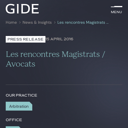
EN
Menu
Menu
Home
News & Insights
Les rencontres Magistrats / Avocats
Search by
keywords
15 APRIL 2016
PRESS RELEASE
Lawyers
Les rencontres Magistrats /
Practices
Avocats
Global
News & Insights
OUR PRACTICE
Arbitration
Our firm
Career
OFFICE