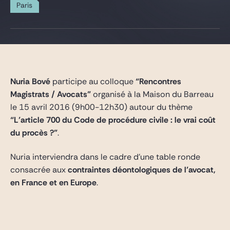
Gide Pro Bono and CSR
Paris
Blog Real Estate
Contact
Nuria Bové
participe au colloque
“Rencontres
Magistrats / Avocats”
organisé à la Maison du Barreau
le 15 avril 2016 (9h00-12h30) autour du thème
“L’article 700 du Code de procédure civile : le vrai coût
du procès ?”
.
Nuria interviendra dans le cadre d’une table ronde
consacrée aux
contraintes déontologiques de l’avocat,
en France et en Europe
.