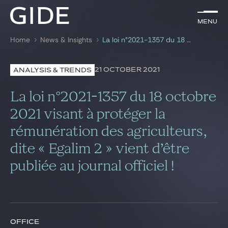
EN
Menu
Menu
Home
News & Insights
La loi n°2021-1357 du 18 octobre 2021 visant à protéger la rémunération des agriculteurs, dite « Egalim 2 » vient d’être publiée au journal officiel !
Search by
keywords
21 OCTOBER 2021
ANALYSIS & TRENDS
Lawyers
La loi n°2021-1357 du 18 octobre
Practices
2021 visant à protéger la
rémunération des agriculteurs,
Global
dite « Egalim 2 » vient d’être
News & Insights
publiée au journal officiel !
Our firm
Career
OFFICE