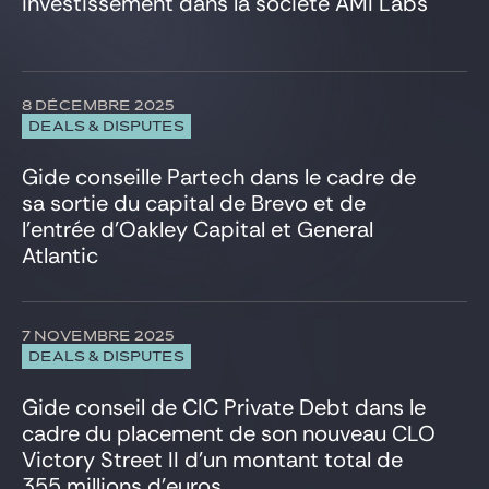
investissement dans la société AMI Labs
HealthTech et Life Sciences
Immobilier
Infrastructure
Intelligence Artificielle
8 DÉCEMBRE 2025
Investissements étrangers, FSR et FDI
DEALS & DISPUTES
IT, Digital et Cybersecurité
LBO Sponsors
Gide conseille Partech dans le cadre de
Marchés de capitaux
sa sortie du capital de Brevo et de
Médias et Communication
l’entrée d’Oakley Capital et General
Private Equity
Atlantic
Projets et Financement de projets
Propriété Intellectuelle
Réglementation UE et affaires publiques
7 NOVEMBRE 2025
Restructuring
DEALS & DISPUTES
Services financiers
Social
Gide conseil de CIC Private Debt dans le
Sport
cadre du placement de son nouveau CLO
Télécommunications
Victory Street II d’un montant total de
Titrisation
355 millions d’euros