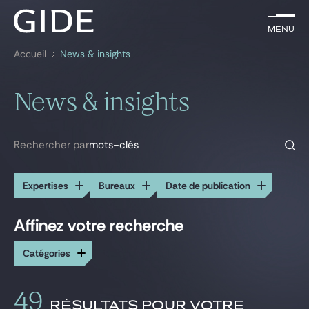
FR
Menu
Menu
Accueil
News & insights
Rechercher par
mots-clés
News & insights
Avocats
Expertises
Rechercher par
mots-clés
Global
Expertises
Bureaux
Date de publication
News & insights
Affinez votre recherche
Toutes les expertises
Tous les bureaux
Catégories
Actionnariat salarié
Alger
Notre cabinet
Arbitrage
Bruxelles
Assurances
Casablanca
Carrière
49
Banque et Finance
Dakar
RÉSULTATS POUR VOTRE
Actualités